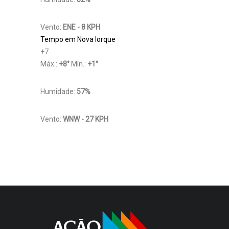
Vento:
ENE - 8 KPH
Tempo em Nova Iorque
+
7
Máx.:
+
8
°
Mín.:
+
1
°
Humidade:
57%
Vento:
WNW - 27 KPH