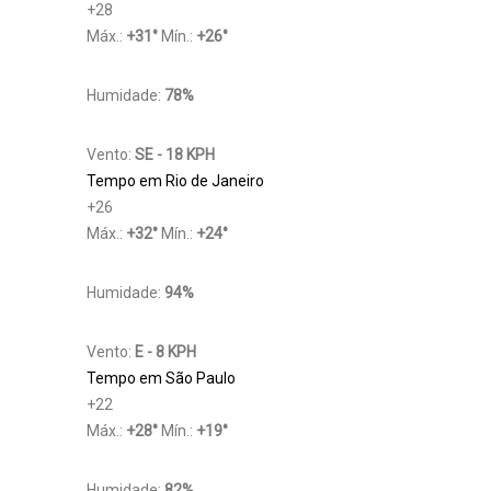
+
28
Máx.:
+
31
°
Mín.:
+
26
°
Humidade:
78%
Vento:
SE - 18 KPH
Tempo em Rio de Janeiro
+
26
Máx.:
+
32
°
Mín.:
+
24
°
Humidade:
94%
Vento:
E - 8 KPH
Tempo em São Paulo
+
22
Máx.:
+
28
°
Mín.:
+
19
°
Humidade:
82%