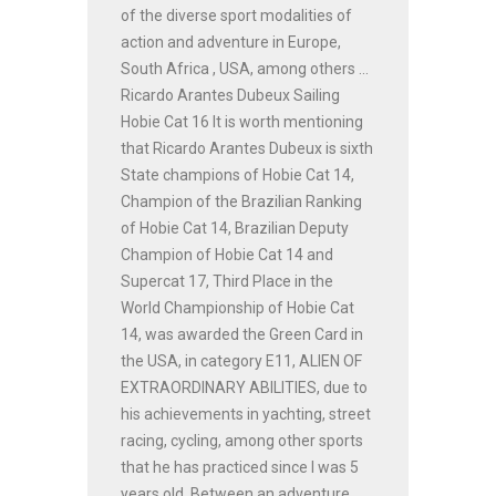
of the diverse sport modalities of
action and adventure in Europe,
South Africa , USA, among others ...
Ricardo Arantes Dubeux Sailing
Hobie Cat 16 It is worth mentioning
that Ricardo Arantes Dubeux is sixth
State champions of Hobie Cat 14,
Champion of the Brazilian Ranking
of Hobie Cat 14, Brazilian Deputy
Champion of Hobie Cat 14 and
Supercat 17, Third Place in the
World Championship of Hobie Cat
14, was awarded the Green Card in
the USA, in category E11, ALIEN OF
EXTRAORDINARY ABILITIES, due to
his achievements in yachting, street
racing, cycling, among other sports
that he has practiced since I was 5
years old. Between an adventure