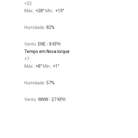
+
22
Máx.:
+
28
°
Mín.:
+
19
°
Humidade:
82%
Vento:
ENE - 8 KPH
Tempo em Nova Iorque
+
7
Máx.:
+
8
°
Mín.:
+
1
°
Humidade:
57%
Vento:
WNW - 27 KPH