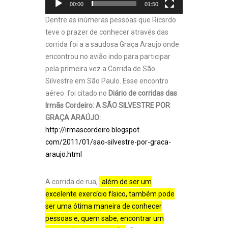
00:00
01:50
Dentre as inúmeras pessoas que Ricsrdo
teve o prazer de conhecer através das
corrida foi a a saudosa Graça Araujo onde
encontrou no avião indo para participar
pela primeira vez a Corrida de São
Silvestre em São Paulo. Esse encontro
aéreo foi citado no
Diário de corridas das
Irmãs Cordeiro: A SÃO SILVESTRE POR
GRAÇA ARAÚJO:
http://irmascordeiro.blogspot.
com/2011/01/sao-silvestre-por-
graca-
araujo.html
A corrida de rua,
além de ser um
excelente exercício físico, também pode
ser uma ótima maneira de conhecer
pessoas e, quem sabe, encontrar um