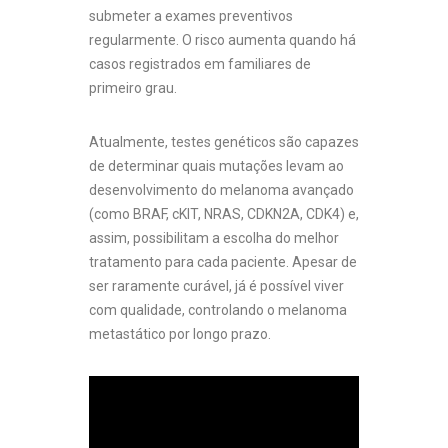
submeter a exames preventivos
regularmente. O risco aumenta quando há
casos registrados em familiares de
primeiro grau.
Atualmente, testes genéticos são capazes
de determinar quais mutações levam ao
desenvolvimento do melanoma avançado
(como BRAF, cKIT, NRAS, CDKN2A, CDK4) e,
assim, possibilitam a escolha do melhor
tratamento para cada paciente. Apesar de
ser raramente curável, já é possível viver
com qualidade, controlando o melanoma
metastático por longo prazo.