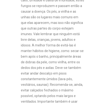
calor, umidade e baixa de imunidade, estes
fungos se reproduzem e passam então a
causar a doença. Os pés, a virilha e as
unhas são os lugares mais comuns em
que elas aparecem, mas isso não significa
que outras partes do corpo estejam
imunes. Vale lembrar que ninguém está
livre delas, crianças, jovens, adultos e
idosos. A melhor forma de evitá-las é
manter hábitos de higiene, como: secar-se
bem após o banho, principalmente áreas
de dobras da pele, como virilha, entre os
dedos dos pés e axilas. Deve-se também
evitar andar descalço em pisos
constantemente úmidos (lava-pés,
vestiários, saunas). Recomenda-se, ainda,
evitar calçados fechados o máximo
possível, optando pelos mais largos e
ventilados. Importante também é usar