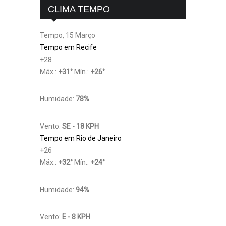
CLIMA TEMPO
Tempo, 15 Março
Tempo em Recife
+
28
Máx.:
+
31
°
Mín.:
+
26
°
Humidade:
78%
Vento:
SE - 18 KPH
Tempo em Rio de Janeiro
+
26
Máx.:
+
32
°
Mín.:
+
24
°
Humidade:
94%
Vento:
E - 8 KPH