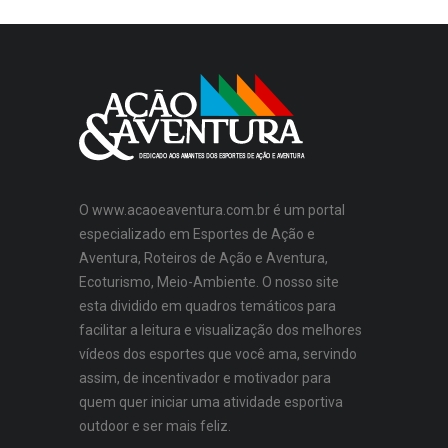
O www.acaoeaventura.com.br é um portal
especializado em Esportes de Ação e
Aventura, Roteiros de Ação e Aventura,
Ecoturismo, Meio-Ambiente. O nosso site
esta dividido em quadros temáticos para
facilitar a leitura e visualização dos melhores
vídeos dos esportes que você ama, servindo
assim, de incentivador e motivador para
quem quer iniciar uma atividade esportiva
outdoor e ser mais feliz.