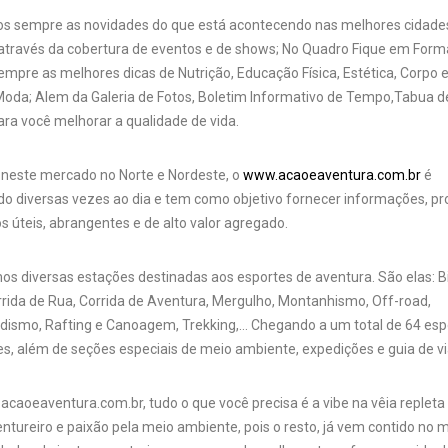
s sempre as novidades do que está acontecendo nas melhores cidade
através da cobertura de eventos e de shows; No Quadro Fique em Form
mpre as melhores dicas de Nutrição, Educação Física, Estética, Corpo 
oda; Alem da Galeria de Fotos, Boletim Informativo de Tempo,Tabua 
ara você melhorar a qualidade de vida.
 neste mercado no Norte e Nordeste, o
www.acaoeaventura.com.br
é
do diversas vezes ao dia e tem como objetivo fornecer informações, p
os úteis, abrangentes e de alto valor agregado.
os diversas estações destinadas aos esportes de aventura. São elas: B
rrida de Rua, Corrida de Aventura, Mergulho, Montanhismo, Off-road,
dismo, Rafting e Canoagem, Trekking,… Chegando a um total de 64 esp
, além de seções especiais de meio ambiente, expedições e guia de v
caoeaventura.com.br, tudo o que você precisa é a vibe na vêia repleta
ntureiro e paixão pela meio ambiente, pois o resto, já vem contido no