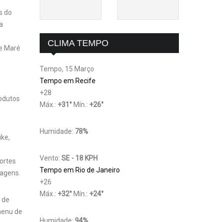
s do
a
e
CLIMA TEMPO
de Maré
Tempo, 15 Março
Tempo em Recife
+
28
rodutos
Máx.:
+
31
°
Mín.:
+
26
°
Humidade:
78%
ike,
Vento:
SE - 18 KPH
ortes
Tempo em Rio de Janeiro
iagens.
+
26
Máx.:
+
32
°
Mín.:
+
24
°
 de
 menu de
Humidade:
94%