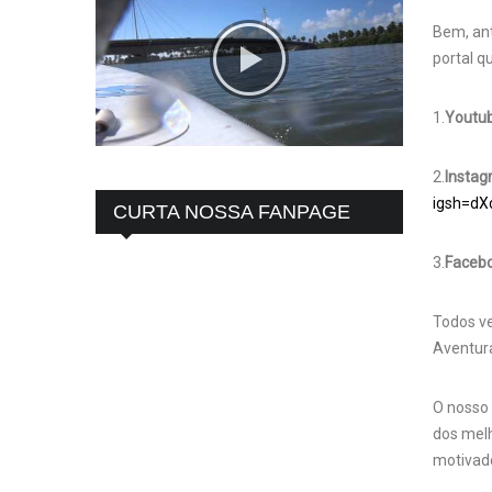
Bem, an
portal q
1.
Youtu
2.
Instag
igsh=d
CURTA NOSSA FANPAGE
3.
Facebo
Todos ve
Aventura
O nosso 
dos melh
motivado