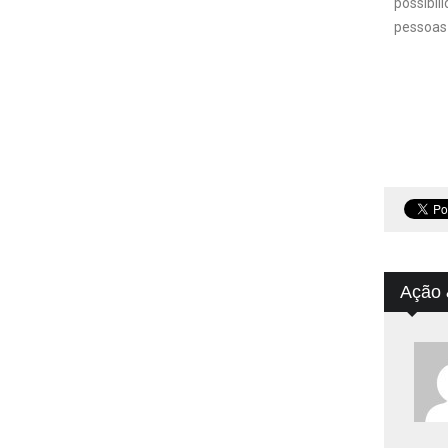
possibil
pessoas 
Ação 