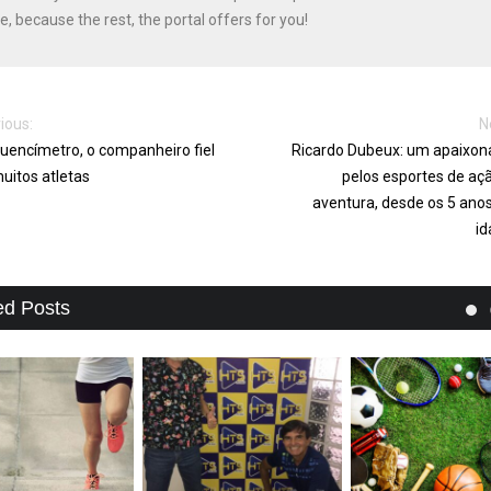
e, because the rest, the portal offers for you!
ious:
N
uencímetro, o companheiro fiel
Ricardo Dubeux: um apaixo
uitos atletas
pelos esportes de aç
aventura, desde os 5 ano
i
ed Posts