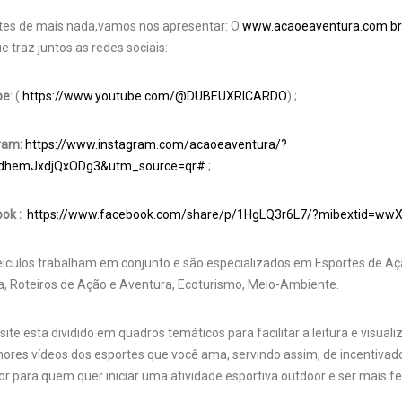
tes de mais nada,vamos nos apresentar: O
www.acaoeaventura.com.b
ue traz juntos as redes sociais:
be
: (
https://www.youtube.com/@DUBEUXRICARDO
) ;
ram:
https://www.instagram.com/acaoeaventura/?
XdhemJxdjQxODg3&utm_source=qr#
;
ok :
https://www.facebook.com/share/p/1HgLQ3r6L7/?mibextid=wwX
ículos trabalham em conjunto e são especializados em Esportes de Aç
, Roteiros de Ação e Aventura, Ecoturismo, Meio-Ambiente.
site esta dividido em quadros temáticos para facilitar a leitura e visual
ores vídeos dos esportes que você ama, servindo assim, de incentivad
r para quem quer iniciar uma atividade esportiva outdoor e ser mais fel