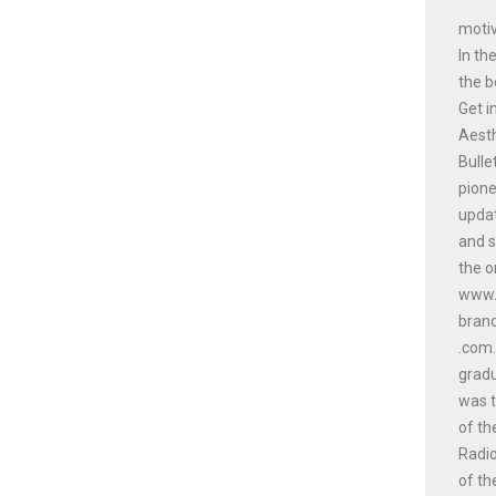
motiv
In th
the b
Get i
Aesth
Bulle
pione
updat
and s
the o
www.a
bran
.com.
gradu
was t
of th
Radio
of th