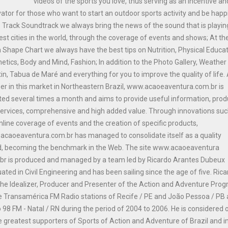
videos of the sports you love, thus serving as an incentive an
ator for those who want to start an outdoor sports activity and be happi
e Track Soundtrack we always bring the news of the sound that is playin
est cities in the world, through the coverage of events and shows; At th
n Shape Chart we always have the best tips on Nutrition, Physical Educat
etics, Body and Mind, Fashion; In addition to the Photo Gallery, Weather
tin, Tabua de Maré and everything for you to improve the quality of life.
er in this market in Northeastern Brazil, www.acaoeaventura.com.br is
ed several times a month and aims to provide useful information, prod
ervices, comprehensive and high added value. Through innovations suc
nline coverage of events and the creation of specific products,
caoeaventura.com.br has managed to consolidate itself as a quality
d, becoming the benchmark in the Web. The site www.acaoeaventura
br is produced and managed by a team led by Ricardo Arantes Dubeux
ated in Civil Engineering and has been sailing since the age of five. Ric
he Idealizer, Producer and Presenter of the Action and Adventure Pro
e Transamérica FM Radio stations of Recife / PE and João Pessoa / PB
 98 FM - Natal / RN during the period of 2004 to 2006. He is considered 
e greatest supporters of Sports of Action and Adventure of Brazil and i