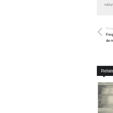
natur
Prev
Freq
de m
Relat