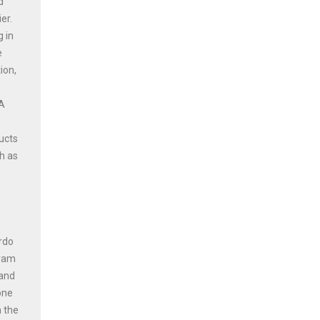
d
er.
g in
e
ion,
 A
ucts
h as
ardo
gram
 and
one
n the