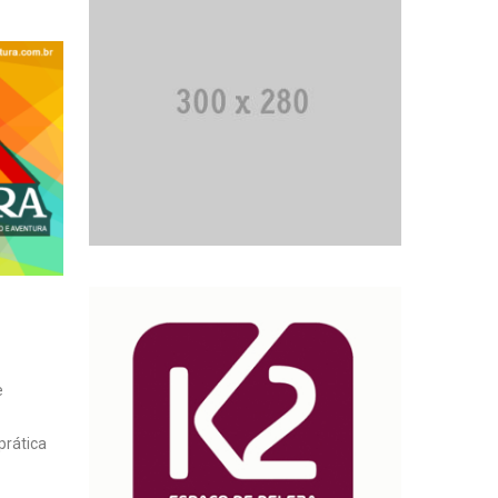
e
prática