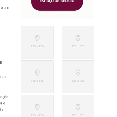
r
é um
Ifr
ão e
ização
or e
iz.