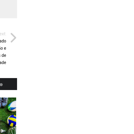
ext:
nado
ão e
s de
dade