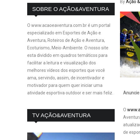
By
Ação &
SOBRE O AÇÃO&AVENTURA
O www.acaoeaventura.com.br é um portal
especializado em Esportes de Ação e
Aventura, Roteiros de Ação e Aventura,
Ecoturismo, Meio-Ambiente. O nosso site
esta dividido em quadros temáticos para
facilitar a leitura e visualização dos
melhores vídeos dos esportes que você
ama, servindo, assim, de incentivador e
motivador para quem quer iniciar uma
Anuncie 
atividade esportiva outdoor e ser mais feliz.
O
www.a
TV AÇÃO&AVENTURA
Aventur
atualiza
de espor