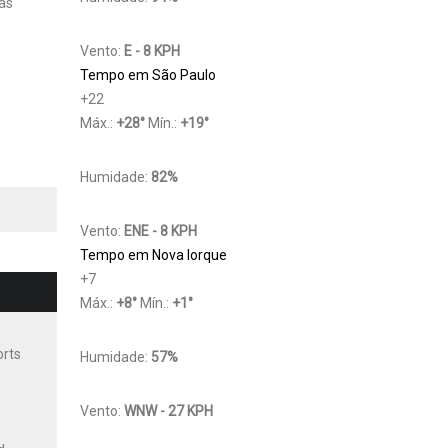
das
Vento:
E - 8 KPH
Tempo em São Paulo
+
22
Máx.:
+
28
°
Mín.:
+
19
°
Humidade:
82%
Vento:
ENE - 8 KPH
Tempo em Nova Iorque
+
7
Máx.:
+
8
°
Mín.:
+
1
°
orts
Humidade:
57%
Vento:
WNW - 27 KPH