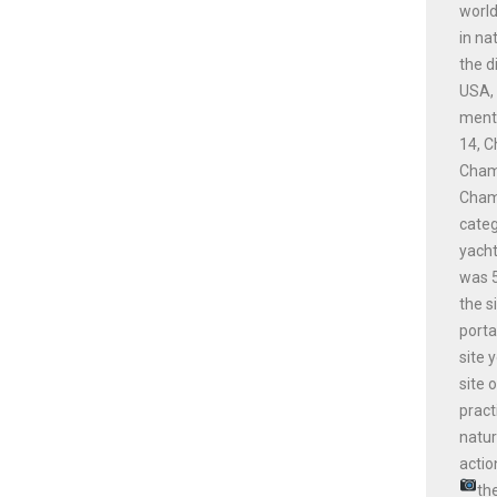
world
in na
the d
USA, 
menti
14, C
Champ
Champ
cate
yacht
was 5
the s
porta
site 
site 
pract
natur
actio
th