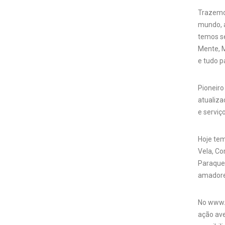
Trazemo
mundo, 
temos se
Mente, M
e tudo p
Pioneiro
atualiza
e serviç
Hoje tem
Vela, Co
Paraque
amadores
No www.a
ação ave