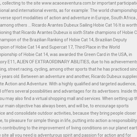
, collecting to the site www.acaoeaventura.com.br important participat
tional and international events, as for example: The world championship
iverse sport modalities of action and adventure in Europe, South Africa 
among others ... Ricardo Arantes Dubeux Sailing Hobie Cat 16 It is wort
oning that Ricardo Arantes Dubeux is sixth State champions of Hobie 
hampion of the Brazilian Ranking of Hobie Cat 14, Brazilian Deputy
ion of Hobie Cat 14 and Supercat 17, Third Place in the World
ionship of Hobie Cat 14, was awarded the Green Card in the USA, in
gory E11, ALIEN OF EXTRAORDINARY ABILITIES, due to his achievements
ing, street racing, cycling, among other sports that he has practiced sinc
 years old. Between an adventure and another, Ricardo Dubeux supplie
ite Action and Adventure. With a highly qualified and targeted audience,
l offers several possibilities and advantages for its advertisers. Inside t
you may also find a virtual shopping mall and services. When setting up t
our main objective has always been, and will be, to encourage sports
ice and consolidate outdoor activities, because they bring people closer
e, to pleasure for simple things in life, putting into action a responsibilit
n contributing to the improvement of living conditions on our planet ear
e site all you need is adventurous spirit and passion for action and for