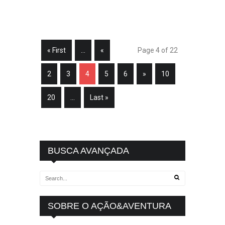
« First
...
«
Page 4 of 22
2
3
4
5
6
»
10
20
...
Last »
BUSCA AVANÇADA
SOBRE O AÇÃO&AVENTURA