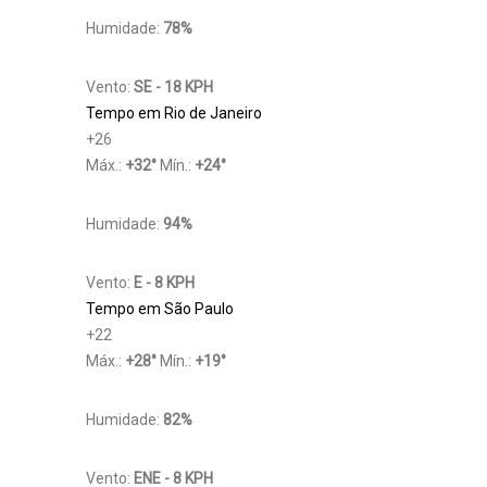
Humidade:
78%
Vento:
SE - 18 KPH
Tempo em Rio de Janeiro
+
26
Máx.:
+
32
°
Mín.:
+
24
°
Humidade:
94%
Vento:
E - 8 KPH
Tempo em São Paulo
+
22
Máx.:
+
28
°
Mín.:
+
19
°
Humidade:
82%
Vento:
ENE - 8 KPH