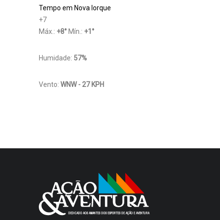
Tempo em Nova Iorque
+
7
Máx.:
+
8
°
Mín.:
+
1
°
Humidade:
57%
Vento:
WNW - 27 KPH