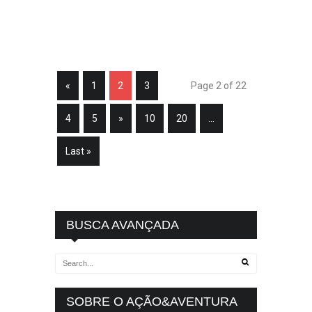
«
1
2
3
Page 2 of 22
4
5
»
10
20
...
Last »
BUSCA AVANÇADA
SOBRE O AÇÃO&AVENTURA