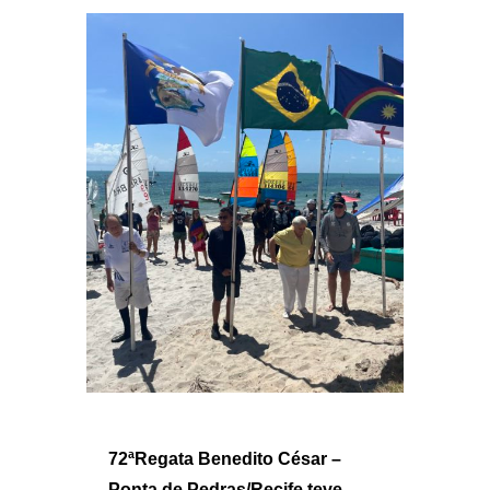
72ªRegata Benedito César –
Ponta de Pedras/Recife teve