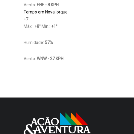
Vento:
ENE - 8 KPH
Tempo em Nova Iorque
+
7
Máx.:
+
8
°
Mín.:
+
1
°
Humidade:
57%
Vento:
WNW - 27 KPH