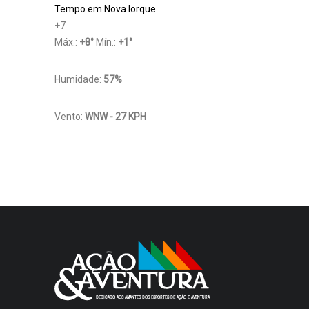
Tempo em Nova Iorque
+
7
Máx.:
+
8
°
Mín.:
+
1
°
Humidade:
57%
Vento:
WNW - 27 KPH