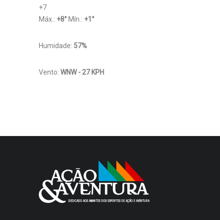
+
7
Máx.:
+
8
°
Mín.:
+
1
°
Humidade:
57%
Vento:
WNW - 27 KPH