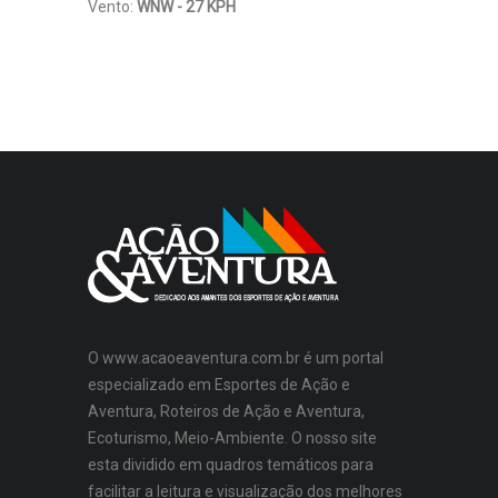
Vento:
WNW - 27 KPH
O www.acaoeaventura.com.br é um portal
especializado em Esportes de Ação e
Aventura, Roteiros de Ação e Aventura,
Ecoturismo, Meio-Ambiente. O nosso site
esta dividido em quadros temáticos para
facilitar a leitura e visualização dos melhores