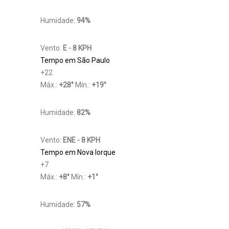
Humidade:
94%
Vento:
E - 8 KPH
Tempo em São Paulo
+
22
Máx.:
+
28
°
Mín.:
+
19
°
Humidade:
82%
Vento:
ENE - 8 KPH
Tempo em Nova Iorque
+
7
Máx.:
+
8
°
Mín.:
+
1
°
Humidade:
57%