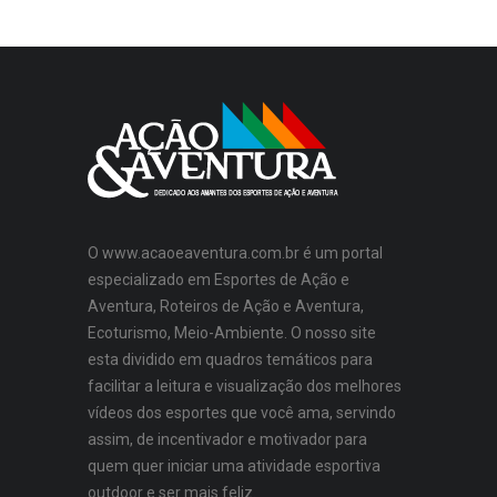
O www.acaoeaventura.com.br é um portal
especializado em Esportes de Ação e
Aventura, Roteiros de Ação e Aventura,
Ecoturismo, Meio-Ambiente. O nosso site
esta dividido em quadros temáticos para
facilitar a leitura e visualização dos melhores
vídeos dos esportes que você ama, servindo
assim, de incentivador e motivador para
quem quer iniciar uma atividade esportiva
outdoor e ser mais feliz.