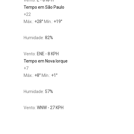
Vento:
E - 8 KPH
Tempo em São Paulo
+
22
Máx.:
+
28
°
Mín.:
+
19
°
Humidade:
82%
Vento:
ENE - 8 KPH
Tempo em Nova Iorque
+
7
Máx.:
+
8
°
Mín.:
+
1
°
Humidade:
57%
Vento:
WNW - 27 KPH