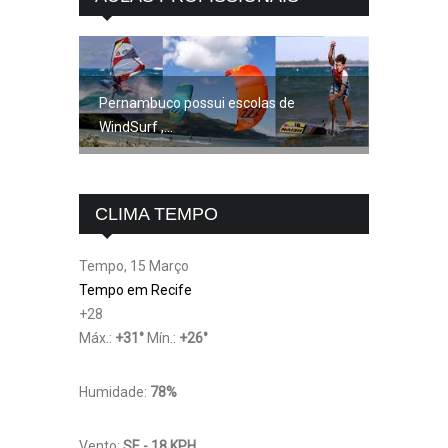
Pernambuco possui escolas de
WindSurf ,...
CLIMA TEMPO
Tempo, 15 Março
Tempo em Recife
+
28
Máx.:
+
31
°
Mín.:
+
26
°
Humidade:
78%
Vento:
SE - 18 KPH