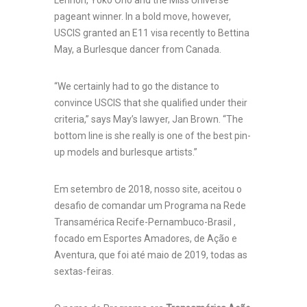
Lennon, Yoko Ono and the Miss Universe
pageant winner. In a bold move, however,
USCIS granted an E11 visa recently to Bettina
May, a Burlesque dancer from Canada.
“We certainly had to go the distance to
convince USCIS that she qualified under their
criteria,” says May’s lawyer, Jan Brown. “The
bottom line is she really is one of the best pin-
up models and burlesque artists.”
Em setembro de 2018, nosso site, aceitou o
desafio de comandar um Programa na Rede
Transamérica Recife-Pernambuco-Brasil ,
focado em Esportes Amadores, de Ação e
Aventura, que foi até maio de 2019, todas as
sextas-feiras.