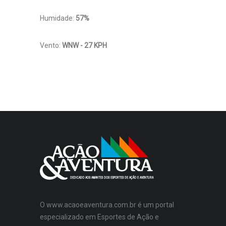
Humidade:
57%
Vento:
WNW - 27 KPH
O www.acaoeaventura.com.br é um portal
especializado em Esportes de Ação e