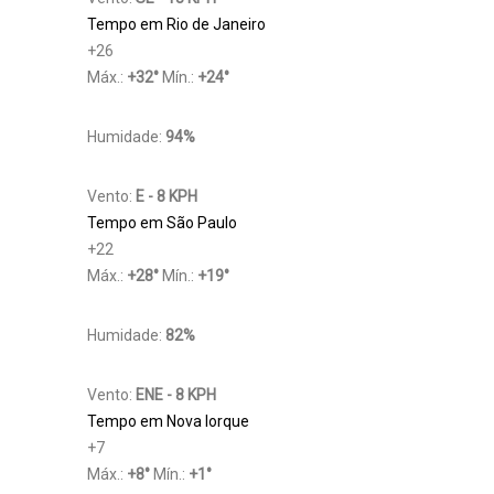
Tempo em Rio de Janeiro
+
26
Máx.:
+
32
°
Mín.:
+
24
°
Humidade:
94%
Vento:
E - 8 KPH
Tempo em São Paulo
+
22
Máx.:
+
28
°
Mín.:
+
19
°
Humidade:
82%
Vento:
ENE - 8 KPH
Tempo em Nova Iorque
+
7
Máx.:
+
8
°
Mín.:
+
1
°