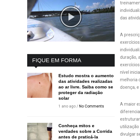
treinamen
individua
das ativi
A prescri
exercício
individual
duração, 
FIQUE EM FORMA
exercícios
nível inic
Estudo mostra o aumento
melhoria 
das atividades realizadas
ao ar livre. Saiba como se
doença, e
proteger da radiação
solar
A maior e
1 ano ago /
No Comments
diferenci
estruturar
Conheça mitos e
utilizaçã
verdades sobre a Corrida
divulgar s
antes de praticá-la