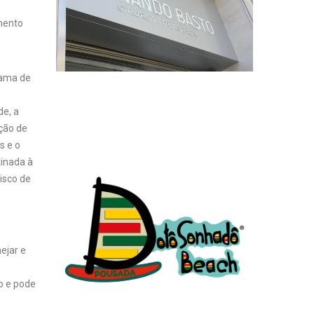
mento
rama de
de, a
ção de
s e o
tinada à
isco de
nejar e
o e pode