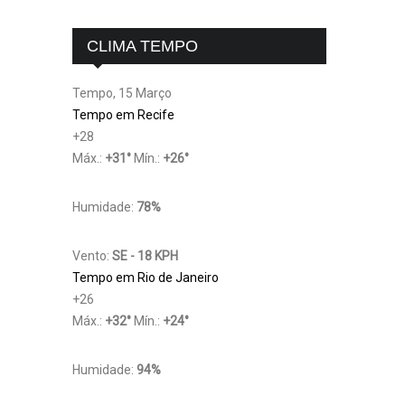
CLIMA TEMPO
Tempo, 15 Março
Tempo em Recife
+
28
Máx.:
+
31
°
Mín.:
+
26
°
Humidade:
78%
Vento:
SE - 18 KPH
Tempo em Rio de Janeiro
+
26
Máx.:
+
32
°
Mín.:
+
24
°
Humidade:
94%