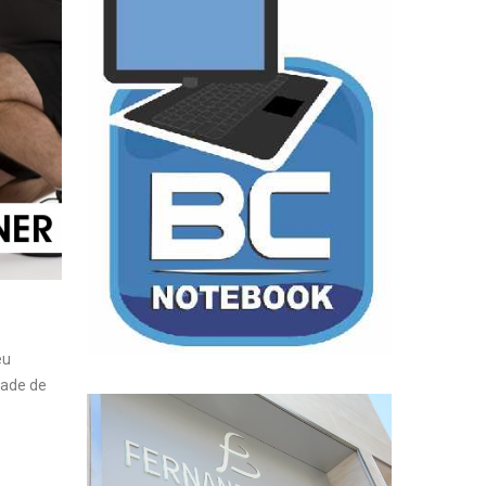
eu
dade de