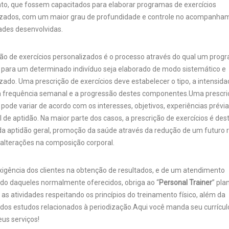
to, que fossem capacitados para elaborar programas de exercícios
lizados, com um maior grau de profundidade e controle no acompanha
dades desenvolvidas.
ção de exercícios personalizados é o processo através do qual um prog
s para um determinado indivíduo seja elaborado de modo sistemático e
izado. Uma prescrição de exercícios deve estabelecer o tipo, a intensida
a frequência semanal e a progressão destes componentes.Uma prescri
 pode variar de acordo com os interesses, objetivos, experiências prévia
ial de aptidão. Na maior parte dos casos, a prescrição de exercícios é des
da aptidão geral, promoção da saúde através da redução de um futuro r
 alterações na composição corporal.
xigência dos clientes na obtenção de resultados, e de um atendimento
ado daqueles normalmente oferecidos, obriga ao “
Personal Trainer
” pla
 as atividades respeitando os princípios do treinamento físico, além da
o dos estudos relacionados à periodização.Aqui você manda seu currícul
eus serviços!