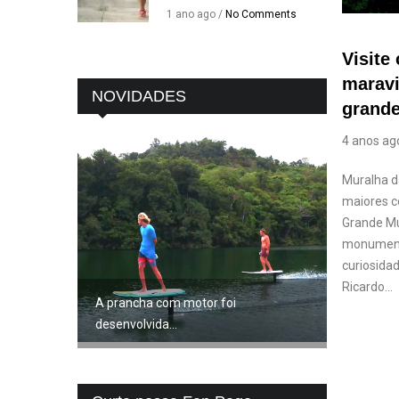
1 ano ago /
No Comments
Visite
maravi
NOVIDADES
grande
4 anos ag
Muralha d
maiores c
Grande Mu
monumento
curiosidad
Ricardo...
A prancha com motor foi
desenvolvida...