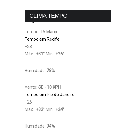
CLIMA TEMPO
Tempo, 15 Março
Tempo em Recife
+
28
Máx.:
+
31
°
Mín.:
+
26
°
Humidade:
78%
Vento:
SE - 18 KPH
Tempo em Rio de Janeiro
+
26
Máx.:
+
32
°
Mín.:
+
24
°
Humidade:
94%