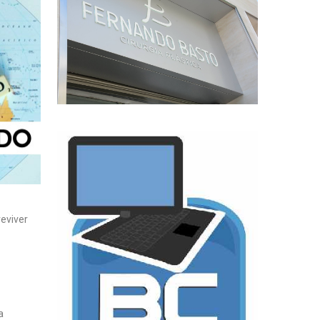
eviver
a