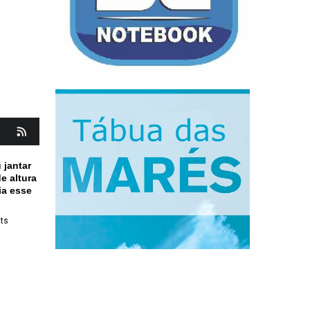
 jantar
e altura
ia esse
ts