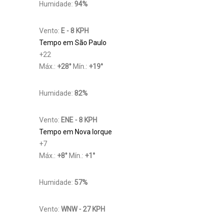
Humidade:
94%
Vento:
E - 8 KPH
Tempo em São Paulo
+
22
Máx.:
+
28
°
Mín.:
+
19
°
Humidade:
82%
Vento:
ENE - 8 KPH
Tempo em Nova Iorque
+
7
Máx.:
+
8
°
Mín.:
+
1
°
Humidade:
57%
Vento:
WNW - 27 KPH