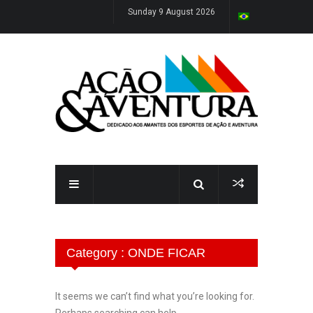
Sunday 9 August 2026
Category : ONDE FICAR
It seems we can’t find what you’re looking for.