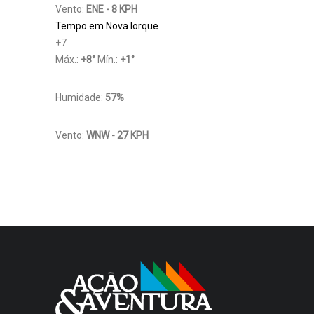
Vento:
ENE - 8 KPH
Tempo em Nova Iorque
+
7
Máx.:
+
8
°
Mín.:
+
1
°
Humidade:
57%
Vento:
WNW - 27 KPH