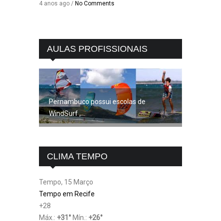
4 anos ago /
No Comments
AULAS PROFISSIONAIS
Pernambuco possui escolas de
WindSurf ,...
CLIMA TEMPO
Tempo, 15 Março
Tempo em Recife
+
28
Máx.:
+
31
°
Mín.:
+
26
°