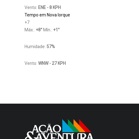
Vento:
ENE - 8 KPH
Tempo em Nova Iorque
+
7
Máx.:
+
8
°
Mín.:
+
1
°
Humidade:
57%
Vento:
WNW - 27 KPH