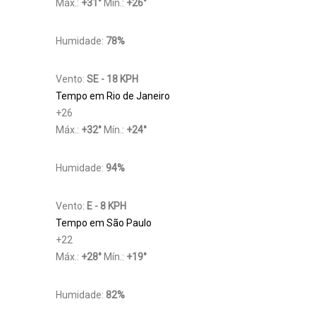
Máx.:
+
31
°
Mín.:
+
26
°
Humidade:
78%
Vento:
SE - 18 KPH
Tempo em Rio de Janeiro
+
26
Máx.:
+
32
°
Mín.:
+
24
°
Humidade:
94%
Vento:
E - 8 KPH
Tempo em São Paulo
+
22
Máx.:
+
28
°
Mín.:
+
19
°
Humidade:
82%